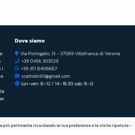
Dove siamo
a
Via Portogallo, 13 - 37069 Villafranca di Verona
a
+39 0456 303029
 i
+39 351 8406687
te
scattolini01@gmail.com
lun-ven: 8–12 / 14–18:30 sab: 8-12
 la
per
za più pertinente ricordando le tue preferenze e le visite ripetute -