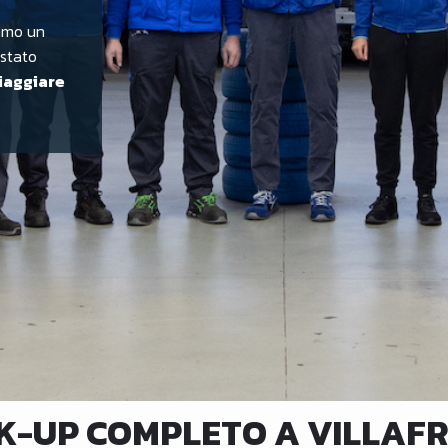
amo un
 stato
iaggiare
K-UP COMPLETO A VILLAF