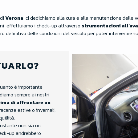
 di
Verona
, ci dedichiamo alla cura e alla manutenzione delle 
olini effettuiamo i check-up attraverso
strumentazioni all’av
 definitivo delle condizioni del veicolo per poter intervenire s
TUARLO?
uanto è importante
ndiamo sempre ai nostri
ima di affrontare un
vacanze estive o invernali,
uillità.
nostante non sia un
 check-up andrebbero