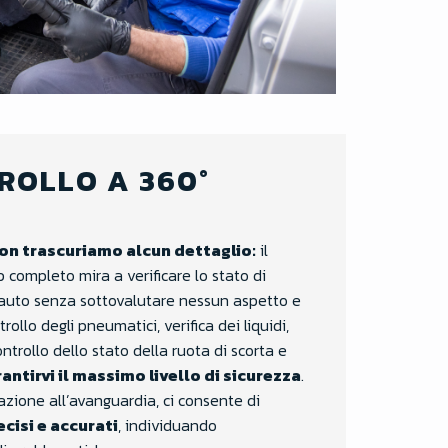
ROLLO A 360°
on trascuriamo alcun dettaglio:
il
p completo mira a verificare lo stato di
 auto senza sottovalutare nessun aspetto e
llo degli pneumatici, verifica dei liquidi,
ntrollo dello stato della ruota di scorta e
antirvi il massimo livello di sicurezza
.
tazione all’avanguardia, ci consente di
ecisi e accurati
, individuando