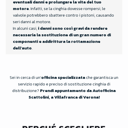
eventuali danni e prolungare la vita del tuo
motore
. Infatti, se la cinghia dovesse rompersi, le
valvole potrebbero sbattere contro i pistoni, causando
seri danni al motore.
In alcuni casi,
i danni sono così gravi da rendere
necessaria la sostituzione di un gran numero di
componenti e addirittura la rottamazione
dell’auto
.
Sei in cerca di un’
officina
specializzata
che garantisca un
servizio rapido e preciso di sostituzione cinghia di
distribuzione?
Prendi appuntamento da Autofficina
Scattolini, a Villafranca di Verona!