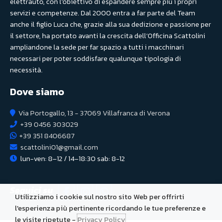
elettrauto, con l’obiettivo di espandere sempre più i propri
servizi e competenze. Dal 2000 entra a far parte del Team
anche il figlio Luca che, grazie alla sua dedizione e passione per
il settore, ha portato avanti la crescita dell’Officina Scattolini
ampliandone la sede per far spazio a tutti i macchinari
necessari per poter soddisfare qualunque tipologia di
necessità.
Dove siamo
Via Portogallo, 13 - 37069 Villafranca di Verona
+39 0456 303029
+39 351 8406687
scattolini01@gmail.com
lun-ven: 8–12 / 14–18:30 sab: 8-12
Seguici su
Utilizziamo i cookie sul nostro sito Web per offrirti
l'esperienza più pertinente ricordando le tue preferenze e
le visite ripetute -
Privacy Policy