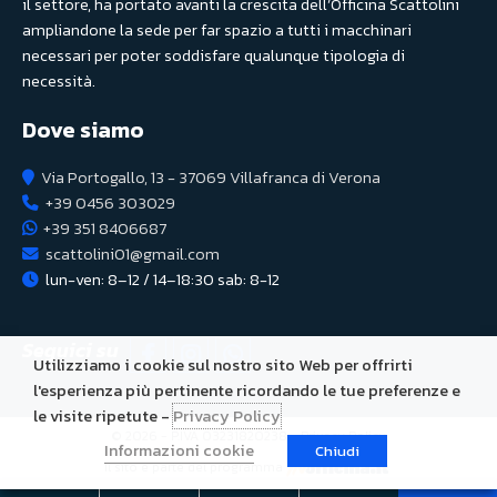
il settore, ha portato avanti la crescita dell’Officina Scattolini
ampliandone la sede per far spazio a tutti i macchinari
necessari per poter soddisfare qualunque tipologia di
necessità.
Dove siamo
Via Portogallo, 13 - 37069 Villafranca di Verona
+39 0456 303029
+39 351 8406687
scattolini01@gmail.com
lun-ven: 8–12 / 14–18:30 sab: 8-12
Seguici su
Utilizziamo i cookie sul nostro sito Web per offrirti
l'esperienza più pertinente ricordando le tue preferenze e
le visite ripetute -
Privacy Policy
© 2026 - P.IVA 03231820238 -
Privacy Policy
Informazioni cookie
Chiudi
Il sito è parte del programma